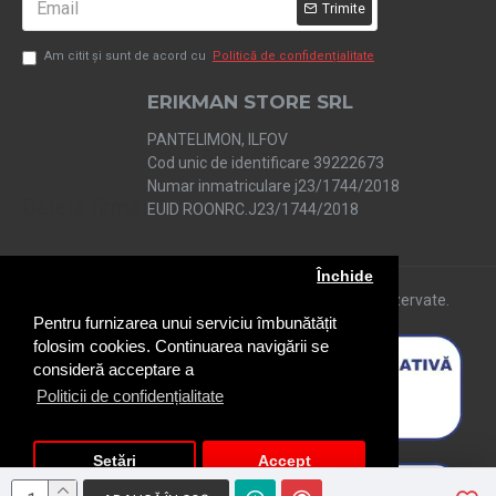
prevazut si cu functie de
Trimite
lanterna avand in varf un
Am citit şi sunt de acord cu
Politică de confidențialitate
ERIKMAN STORE SRL
LED superluminos si
PANTELIMON, ILFOV
economic care va ofera
Cod unic de identificare 39222673
Numar inmatriculare j23/1744/2018
posibilitatea sa folositi
Datele firmei
EUID ROONRC.J23/1744/2018
acest electrosoc si ca o
Închide
Copyright © 2019 shopelite.ro. Toate drepturile rezervate.
lanterna foarte economica
Pentru furnizarea unui serviciu îmbunătățit
folosim cookies. Continuarea navigării se
cu o mare autonomie de
consideră acceptare a
Politicii de confidențialitate
functionare.
Electrosocul este prevazut
Setări
Accept