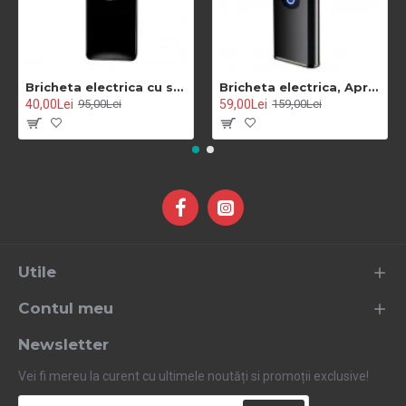
Bricheta electrica cu senzor de amprenta si incarcare USB cod 0087
Bricheta electrica, Aprindere cu touch, DUBLU ARC se-002b
40,00Lei
59,00Lei
95,00Lei
159,00Lei
Utile
Contul meu
Newsletter
Vei fi mereu la curent cu ultimele noutăți si promoții exclusive!