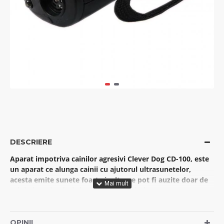
DESCRIERE
Aparat impotriva cainilor agresivi Clever Dog CD-100, este
un aparat ce alunga cainii cu ajutorul ultrasunetelor,
acesta emite sunete foarte inalte, ce pot fi auzite doar de
caini, deranjandu-i si astfel alungandu-i.
Specificatii:
Led-uri pentru a speria cainii si vizual si a sti de unde
OPINII