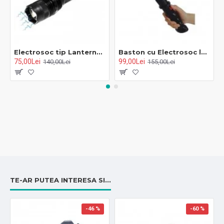
Electrosoc tip Lanterna 1108 cu sistem de prindere la curea
Baston cu Electrosoc lanterna si sirena TW-809
75,00Lei
99,00Lei
140,00Lei
155,00Lei
TE-AR PUTEA INTERESA SI...
-46 %
-60 %