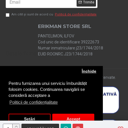
Trimite
Am citit şi sunt de acord cu
Politică de confidențialitate
ERIKMAN STORE SRL
PANTELIMON, ILFOV
Cod unic de identificare 39222673
Numar inmatriculare j23/1744/2018
Datele firmei
EUID ROONRC.J23/1744/2018
Închide
Copyright © 2019 shopelite.ro. Toate drepturile rezervate.
Pentru furnizarea unui serviciu îmbunătățit
folosim cookies. Continuarea navigării se
consideră acceptare a
Politicii de confidențialitate
Setări
Accept