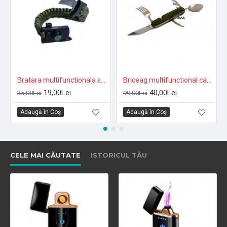
Bratara multifunctionala se-888b
Briceag multifunctional camping se-62L
19,00Lei
40,00Lei
35,00Lei
99,00Lei
Adaugă în Coş
Adaugă în Coş
CELE MAI CĂUTATE
ISTORICUL TĂU