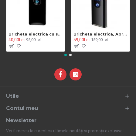
Bricheta electrica cu senzor de amprenta si incarcare USB cod 0087
Bricheta electrica, Aprindere cu touch, DUBLU ARC se-002b
40,00Lei
59,00Lei
95,00Lei
159,00Lei
Utile
Contul meu
Newsletter
Vei fi mereu la curent cu ultimele noutăți si promoții exclusive!