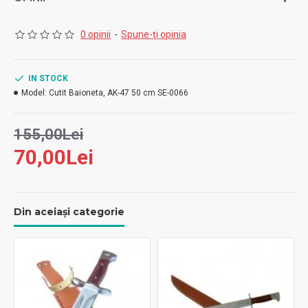
Lama inscriptionata
Teaca este din material ecologic si se poate atasa la curea.
Lama si manerul Manerul nu este atasat, ci provine din
0 opinii
-
Spune-ţi opinia
lama (in prelungire)
IN STOCK
Model:
Cutit Baioneta, AK-47 50 cm SE-0066
155,00Lei
70,00Lei
Din aceiași categorie