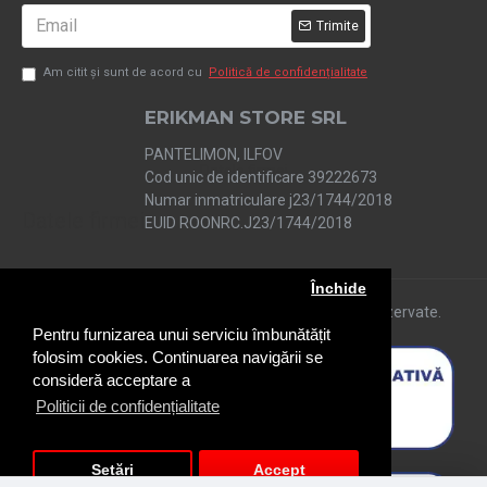
Trimite
Am citit şi sunt de acord cu
Politică de confidențialitate
ERIKMAN STORE SRL
PANTELIMON, ILFOV
Cod unic de identificare 39222673
Numar inmatriculare j23/1744/2018
Datele firmei
EUID ROONRC.J23/1744/2018
Închide
Copyright © 2019 shopelite.ro. Toate drepturile rezervate.
Pentru furnizarea unui serviciu îmbunătățit
folosim cookies. Continuarea navigării se
consideră acceptare a
Politicii de confidențialitate
Setări
Accept