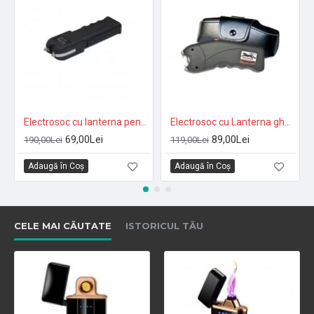
Electrosoc cu lanterna pentru autoaparare TW-928
Electrosoc cu Lanterna gheipard TW -309
69,00Lei
89,00Lei
190,00Lei
119,00Lei
Adaugă în Coş
Adaugă în Coş
CELE MAI CĂUTATE
ISTORICUL TĂU